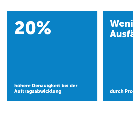
20
%
Weni
Ausfä
höhere Genauigkeit bei der
Auftragsabwicklung
durch Pr