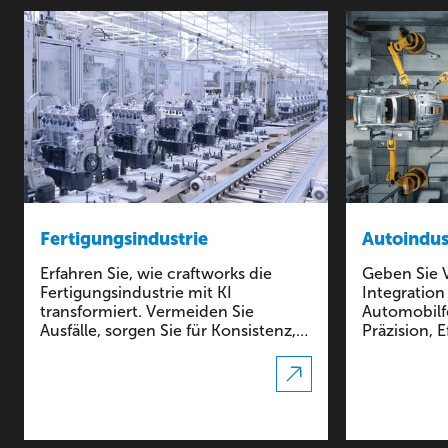
Fertigungsindustrie
Autoindus
Erfahren Sie, wie craftworks die
Geben Sie V
Fertigungsindustrie mit KI
Integration
transformiert. Vermeiden Sie
Automobilfe
Ausfälle, sorgen Sie für Konsistenz,
Präzision, E
verfeinern Sie Ihre Lieferketten und
Sicherheits
nutzen Sie die Möglichkeiten der
Sie, wie KI
umfangreichen Individualisierung.
Automobilin