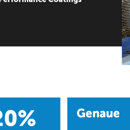
20
%
Genaue