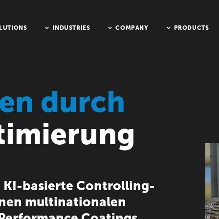
LUTIONS
INDUSTRIES
COMPANY
PRODUCTS
en durch
timierung
 KI-basierte Controlling-
inen multinationalen
 Performance Coatings